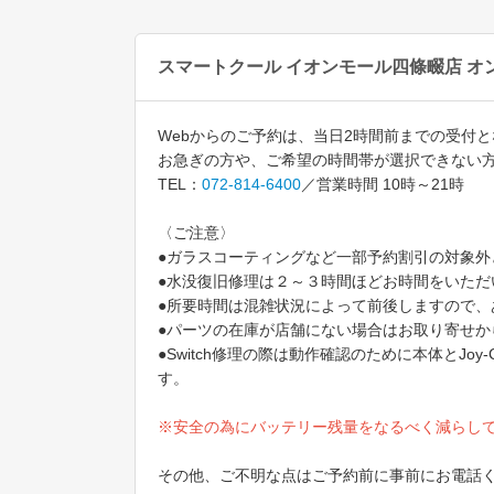
スマートクール イオンモール四條畷店 オ
Webからのご予約は、当日2時間前までの受付
お急ぎの方や、ご希望の時間帯が選択できない
TEL：
072-814-6400
／営業時間 10時～21時
〈ご注意〉
●ガラスコーティングなど一部予約割引の対象外と
●水没復旧修理は２～３時間ほどお時間をいただ
●所要時間は混雑状況によって前後しますので、
●パーツの在庫が店舗にない場合はお取り寄せ
●Switch修理の際は動作確認のために本体と
す。
※安全の為にバッテリー残量をなるべく減らし
その他、ご不明な点はご予約前に事前にお電話