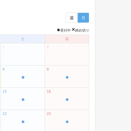
週
月
●
×
受付中
締め切り
土
日
1
2
8
9
●
●
15
16
●
●
22
23
●
●