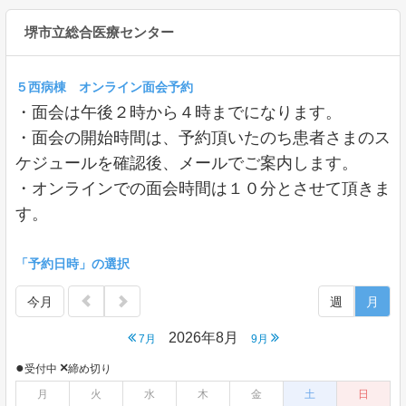
堺市立総合医療センター
５西病棟 オンライン面会予約
・面会は午後２時から４時までになります。
・面会の開始時間は、予約頂いたのち患者さまのス
ケジュールを確認後、メールでご案内します。
・オンラインでの面会時間は１０分とさせて頂きま
す。
「予約日時」の選択
今月
週
月
2026年8月
7月
9月
●
×
受付中
締め切り
月
火
水
木
金
土
日