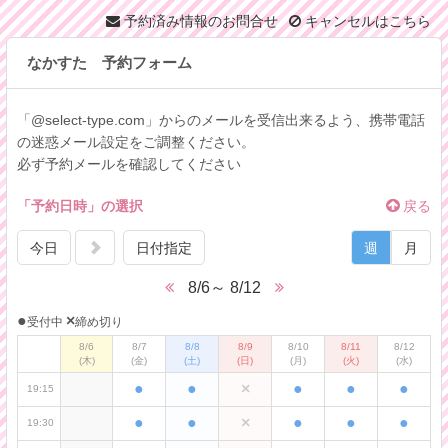
●
●
×
●
●
●
16:30
予約済み情報のお問合せ
キャンセルはこちら
●
●
×
●
●
●
16:45
なかすた 予約フォーム
●
●
×
●
●
●
17:00
●
●
×
●
●
●
17:15
「@select-type.com」からのメールを受信出来るよう、携帯電話
の迷惑メール設定をご調整ください。
●
●
×
●
●
●
17:30
必ず予約メールを確認してください
●
●
×
●
●
●
17:45
「予約日時」の選択
戻る
●
●
×
●
●
●
18:00
今日
日付指定
週
月
●
●
×
●
●
●
18:15
●
●
×
●
●
●
8/6～ 8/12
18:30
●
×
●
●
×
●
●
●
受付中
18:45
締め切り
8/6
8/7
8/8
8/9
8/10
8/11
8/12
●
●
×
●
●
●
19:00
(木)
(金)
(土)
(日)
(月)
(火)
(水)
●
●
×
●
●
●
19:15
●
●
×
●
●
●
19:30