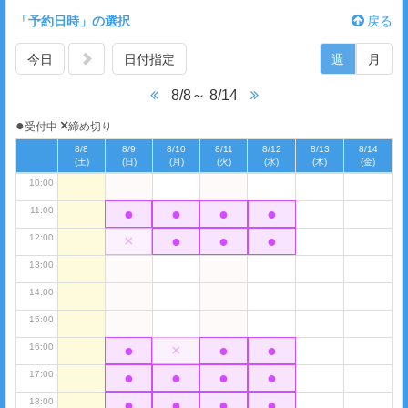
「予約日時」の選択
04:00
戻る
05:00
今日
日付指定
週
月
06:00
8/8～ 8/14
07:00
●
×
受付中
締め切り
08:00
8/8
8/9
8/10
8/11
8/12
8/13
8/14
09:00
(土)
(日)
(月)
(火)
(水)
(木)
(金)
10:00
11:00
●
●
●
●
12:00
×
●
●
●
13:00
14:00
15:00
16:00
●
×
●
●
17:00
●
●
●
●
18:00
●
●
●
●