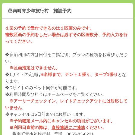
邑南町青少年旅行村 施設予約
１回の予約で受付できるのは１区画のみです。
複数区画の予約をしたい場合は必ずその区画数分、予約入力を行
ってください。
❖宿泊利用の方は日付をご指定後、プランの種類をお選びくださ
い。
※区画指定はできません。
❖1サイトの定員は
6
名様まで、テント１張り、タープ1張り
とな
ります。
❖Dサイトのみペット同伴が可能です。
❖利用時間及び料金はホームページをご覧ください。
※アーリーチェックイン、レイトチェックアウトには対応して
いません
。
❖キャンセルは5日前までにお願いします。
※予約確定メール内にキャンセルの項目がございます。
※利用日直前の際は、
直接施設にご連絡
ください。
邑南町青少年旅行村 電話 0855-83-0221