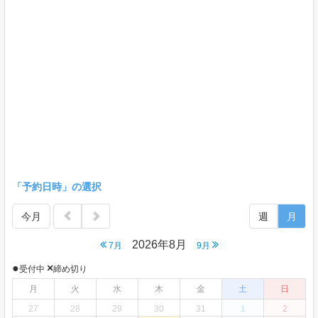
「予約日時」の選択
今月
週
月
2026年8月
7月
9月
●
×
受付中
締め切り
月
火
水
木
金
土
日
27
28
29
30
31
1
2