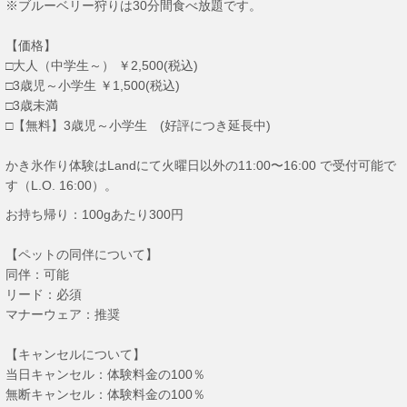
※ブルーベリー狩りは30分間食べ放題です。
【価格】
□大人（中学生～） ￥2,500(税込)
□3歳児～小学生 ￥1,500(税込)
□3歳未満
□【無料】3歳児～小学生 (好評につき延長中)
かき氷作り体験はLandにて火曜日以外の11:00〜16:00 で受付可能で
す（L.O. 16:00）。
お持ち帰り：100gあたり300円
【ペットの同伴について】
同伴：可能
リード：必須
マナーウェア：推奨
【キャンセルについて】
当日キャンセル：体験料金の100％
無断キャンセル：体験料金の100％