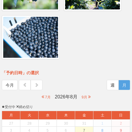
「予約日時」の選択
今月
週
月
2026年8月
7月
9月
●
×
受付中
締め切り
月
火
水
木
金
土
日
27
28
29
30
31
1
2
3
4
5
6
7
8
9