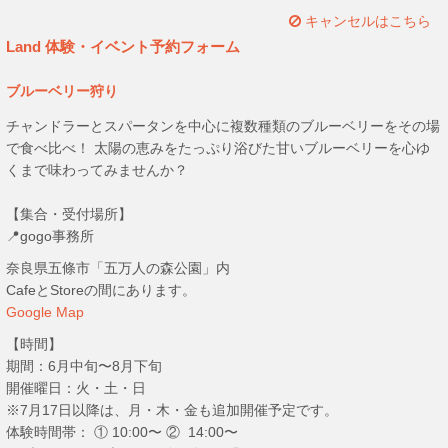
キャンセルはこちら
Land 体験・イベント予約フォーム
ブルーベリー狩り
チャンドラーとスパータンを中心に複数種類のブルーベリーをその場
で食べ比べ！ 太陽の恵みをたっぷり浴びた甘いブルーベリーを心ゆ
くまで味わってみませんか？
【集合・受付場所】
📍gogo事務所
奈良県五條市「五万人の森公園」内
CafeとStoreの間にあります。
Google Map
【時間】
期間：6月中旬〜8月下旬
開催曜日：火・土・日
※7月17日以降は、月・木・金も追加開催予定です。
体験時間帯： ① 10:00〜 ② 14:00〜