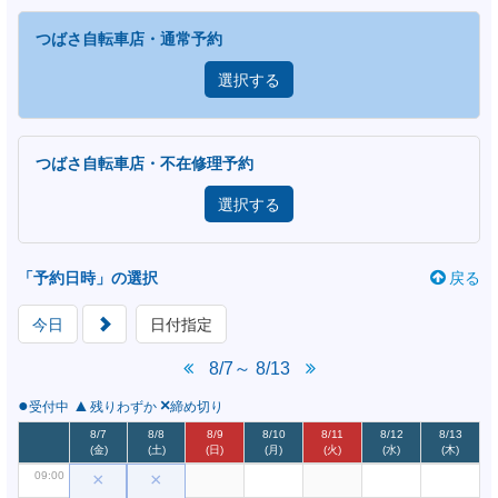
02:00
つばさ自転車店・通常予約
02:30
03:00
選択する
03:30
04:00
つばさ自転車店・不在修理予約
04:30
選択する
05:00
05:30
「予約日時」の選択
06:00
戻る
06:30
今日
日付指定
07:00
8/7～ 8/13
07:30
●
▲
×
受付中
残りわずか
締め切り
08:00
8/7
8/8
8/9
8/10
8/11
8/12
8/13
08:30
(金)
(土)
(日)
(月)
(火)
(水)
(木)
09:00
×
×