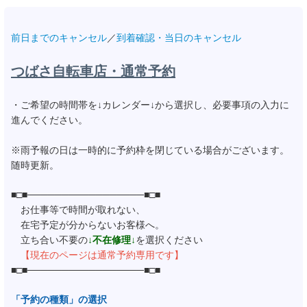
前日までのキャンセル
／
到着確認・当日のキャンセル
つばさ自転車店・通常予約
・ご希望の時間帯を↓カレンダー↓から選択し、必要事項の入力に
進んでください。
※雨予報の日は一時的に予約枠を閉じている場合がございます。
随時更新。
■□■─────────────────■□■
お仕事等で時間が取れない、
在宅予定が分からないお客様へ。
00:00
立ち合い不要の
↓不在修理↓
を選択ください
00:30
【現在のページは通常予約専用です】
■□■─────────────────■□■
01:00
01:30
「
予約の種類
」の選択