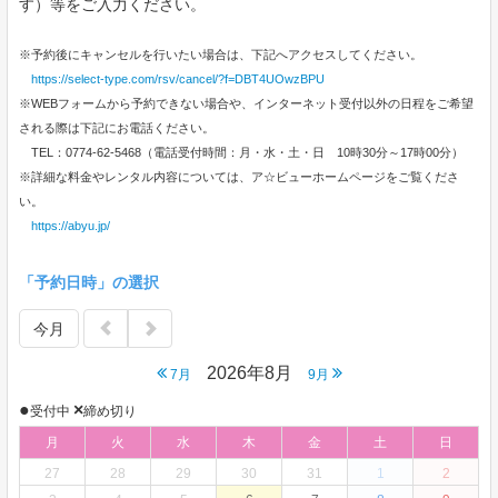
す）等をご入力ください。
※予約後にキャンセルを行いたい場合は、下記へアクセスしてください。
https://select-type.com/rsv/cancel/?f=DBT4UOwzBPU
※WEBフォームから予約できない場合や、インターネット受付以外の日程をご希望
される際は下記にお電話ください。
TEL：0774-62-5468（電話受付時間：月・水・土・日 10時30分～17時00分）
※詳細な料金やレンタル内容については、ア☆ビューホームページをご覧くださ
い。
https://abyu.jp/
「予約日時」の選択
今月
2026年8月
7月
9月
●
×
受付中
締め切り
月
火
水
木
金
土
日
27
28
29
30
31
1
2