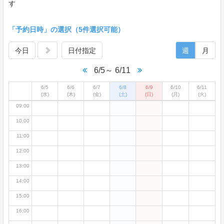
02:00
す
03:00
「予約日時」の選択（5件選択可能）
04:00
05:00
今日
日付指定
週
月
06:00
6/5～ 6/11
07:00
6/5
6/6
6/7
6/8
6/9
6/10
6/11
08:00
(水)
(木)
(金)
(土)
(日)
(月)
(火)
09:00
10:00
11:00
12:00
13:00
14:00
15:00
16:00