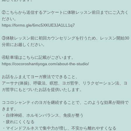
②こちらから送信するアンケートに体験レッスン前日までにご入力く
ださい。
https://forms.gle/6mc5XKUE3JA1LL1q7
③体験レッスン前に初回カウンセリングを行うため、レッスン開始30
分前にお越しください。
④駐車場はこちらに記載がございます。
https://cocoroshantiyoga.com/about-the-studio/
お話をふまえてヨーガ療法でできること、
アーサナ(体操)、呼吸法、瞑想、ヨガ哲学、リラクゼーション法、ヨ
ガ哲学にもとづいたお話を提供いたします。
ココロシャンティのヨガを継続することで、このような効果が期待で
きます。
・自律神経、ホルモンバランス、免疫が整う
・疲れにくくなる
・マインドフルネスで集中力が増し、不安から離れやすくなる