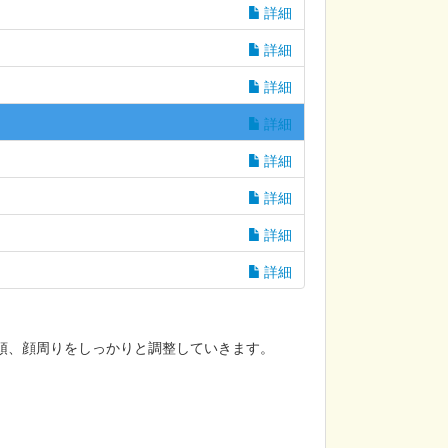
詳細
詳細
詳細
詳細
詳細
詳細
詳細
詳細
頭、顔周りをしっかりと調整していきます。