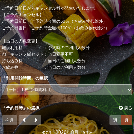
ご予約日前日からキャンセル料が発生いたします。
【ご予約キャンセル】
ご予約日前日：ご予約時金額の50％（お飲み物代除外）
ご予約日当日：ご予約時金額の100％（お飲み物代除外）
【当日の人数変更】
施設利用料 ：予約時のご利用人数分
肉・キャンプ飯セット：当日変更不可
持ち込み料 ：当日のご利用人数分
お飲み物 ：当日のご利用人数分
「
利用開始時間
」の選択
「予約日時」の選択
戻る
今月
週
月
2026年8月
7月
9月