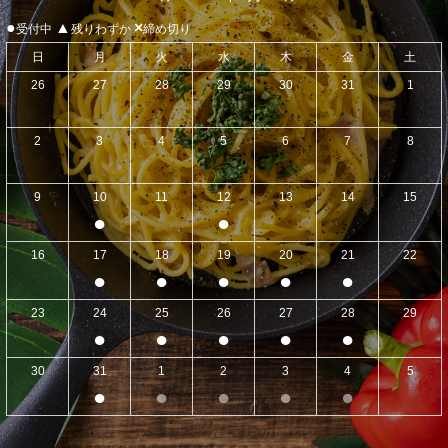
●
▲
×
受付中
残りわずか
締め切り
日
月
火
水
木
金
土
26
27
28
29
30
31
1
2
3
4
5
6
7
8
9
10
11
12
13
14
15
●
●
16
17
18
19
20
21
22
●
●
●
●
●
23
24
25
26
27
28
29
●
●
●
●
●
30
31
1
2
3
4
5
●
●
●
●
●