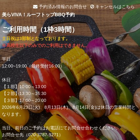
予約済み情報のお問合せ
キャンセルはこちら
美らVIVA！ルーフトップBBQ予約
ご利用時間（1枠3時間）
土日祝は3部制となっております。
※高校生以下のみでのご利用はできません。
平日
12:00~19:00（最終受付16:00）
休日
【１部】10:00～13:00
【２部】13:30～16:30
【３部】17:00～20:00
2026年6月23日(火)、8月13日(木)、8月14日(金)は休日の営業時間と
なります。
当日、前日のご予約はお電話にてお問合せ合わせください。
お問合せ先（070-3787-9271）