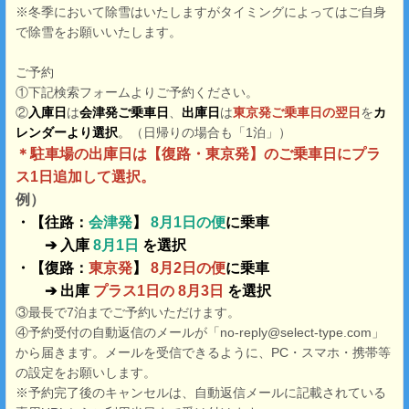
※冬季において除雪はいたしますがタイミングによってはご自身
で除雪をお願いいたします。
ご予約
①下記検索フォームよりご予約ください。
②
入庫日
は
会津発ご乗車日
、
出庫日
は
東京発ご乗車日の翌日
を
カ
レンダーより選択
。（日帰りの場合も「1泊」）
＊駐車場の出庫日は【復路・東京発】のご乗車日にプラ
ス1日追加して選択。
例）
・【往路：
会津発
】
8月1日の便
に乗車
➔ 入庫
8月1日
を選択
・【復路：
東京発
】
8月2日の便
に乗車
➔ 出庫
プラス1日の 8月3日
を選択
③最長で7泊までご予約いただけます。
④予約受付の自動返信のメールが「no-reply@select-type.com」
から届きます。メールを受信できるように、PC・スマホ・携帯等
の設定をお願いします。
※予約完了後のキャンセルは、自動返信メールに記載されている