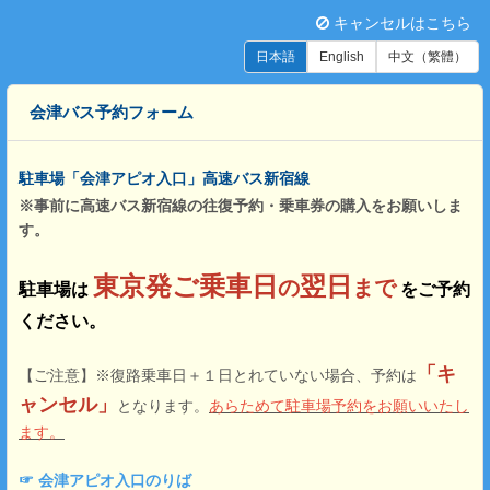
キャンセルはこちら
日本語
English
中文（繁體）
会津バス予約フォーム
駐車場「会津アピオ入口」高速バス新宿線
※事前に高速バス新宿線の往復予約・乗車券の購入をお願いしま
す。
東京発
ご乗車日
翌日
の
まで
駐車場は
をご予約
ください。
「キ
【ご注意】※復路乗車日＋１日とれていない場合、予約は
ャンセル」
となります。
あらためて駐車場予約をお願いいたし
ます。
☞ 会津アピオ入口のりば