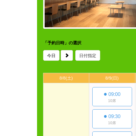
「予約日時」の選択
今日
日付指定
8/8
(土)
8/9
(日)
●
09:00
10席
●
09:30
10席