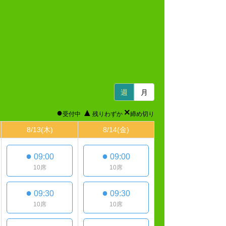
週
月
●
▲
×
受付中
残りわずか
締め切り
8/13
(木)
8/14
(金)
●
●
09:00
09:00
10席
10席
●
●
09:30
09:30
10席
10席