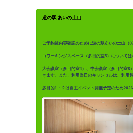
道の駅 あいの土山
ご予約後内容確認のために道の駅あいの土山（074
コワーキングスペース（多目的室5）については
大会議室（多目的室4）、中会議室（多目的室8）
きます。また、利用当日のキャンセルは、利用
多目的1・２は
自主イベント開催予定のため20