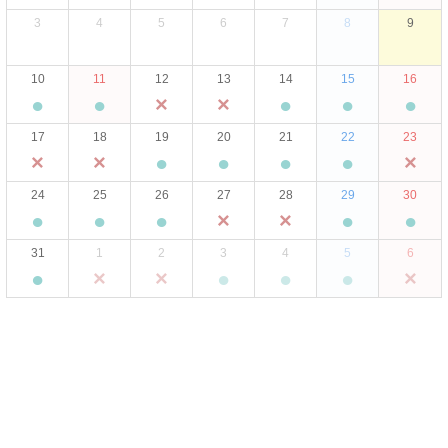
3
4
5
6
7
8
9
10
11
12
13
14
15
16
●
●
×
×
●
●
●
17
18
19
20
21
22
23
×
×
●
●
●
●
×
24
25
26
27
28
29
30
●
●
●
×
×
●
●
31
1
2
3
4
5
6
●
×
×
●
●
●
×