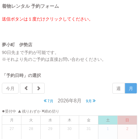
着物レンタル 予約フォーム
送信ボタンは１度だけクリックしてください。
夢小町 伊勢店
90日先まで予約が可能です。
※それより先のご予約は直接お問い合わせください。
「予約日時」の選択
今月
週
月
2026年8月
7月
9月
●
▲
×
受付中
残りわずか
締め切り
月
火
水
木
金
土
日
27
28
29
30
31
1
2