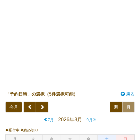
「予約日時」の選択（5件選択可能）
戻る
今月
週
月
2026年8月
7月
9月
●
×
受付中
締め切り
月
火
水
木
金
土
日