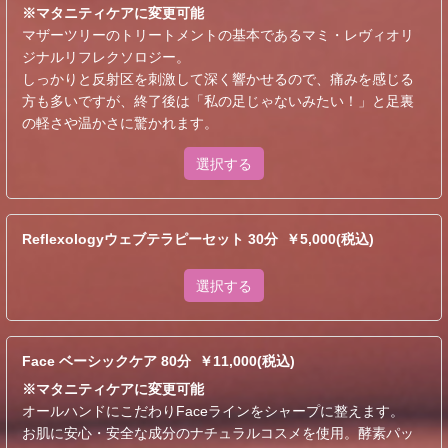
※マタニティケアに変更可能
マザーツリーのトリートメントの基本であるマミ・レヴィオリ
ジナルリフレクソロジー。
しっかりと反射区を刺激して深く響かせるので、痛みを感じる
方も多いですが、終了後は「私の足じゃないみたい！」と足裏
の軽さや温かさに驚かれます。
選択する
Reflexologyウェブテラピーセット 30分 ￥5,000(税込)
選択する
Face ベーシックケア 80分 ￥11,000(税込)
※マタニティケアに変更可能
オールハンドにこだわりFaceラインをシャープに整えます。
お肌に安心・安全な成分のナチュラルコスメを使用。酵素パッ