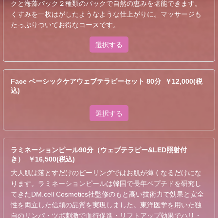
クと海藻パック２種類のパックで自然の恵みを堪能できます。
くすみを一枚はがしたようなような仕上がりに。マッサージも
たっぷりついてお得なコースです。
選択する
Face ベーシックケアウェブテラピーセット 80分 ￥12,000(税
込)
選択する
ラミネーションピール90分（ウェブテラピー&LED照射付
き） ￥16,500(税込)
大人肌は落とすだけのピーリングではお肌が薄くなるだけにな
ります。ラミネーションピールは韓国で長年ペプチドを研究し
てきたDM.cell Cosmetics社監修のもと高い技術力で効果と安全
性を両立した信頼の品質を実現しました。東洋医学を用いた独
自のリンパ・ツボ刺激で血行促進・リフトアップ効果でハリ・