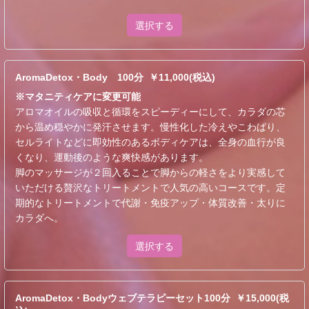
選択する
AromaDetox・Body 100分 ￥11,000(税込)
※マタニティケアに変更可能
アロマオイルの吸収と循環をスピーディーにして、カラダの芯
から温め穏やかに発汗させます。慢性化した冷えやこわばり、
セルライトなどに即効性のあるボディケアは、全身の血行が良
くなり、運動後のような爽快感があります。
脚のマッサージが２回入ることで脚からの軽さをより実感して
いただける贅沢なトリートメントで人気の高いコースです。定
期的なトリートメントで代謝・免疫アップ・体質改善・太りに
カラダへ。
選択する
AromaDetox・Bodyウェブテラピーセット100分 ￥15,000(税