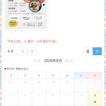
「予約日時」の選択（4件選択可能）
今月
週
月
2026年8月
7月
9月
●
×
受付中
締め切り
月
火
水
木
金
土
日
27
28
29
30
31
1
2
3
4
5
6
7
8
9
●