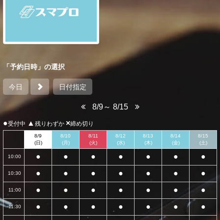
「予約日時」の選択
今日
日付指定
8/9～ 8/15
●
▲
×
受付中
残りわずか
締め切り
8/9
8/10
8/11
8/12
8/13
8/14
8/15
(日)
(月)
(火)
(水)
(木)
(金)
(土)
●
●
●
●
●
●
●
10:00
●
●
●
●
●
●
●
10:30
●
●
●
●
●
●
●
11:00
●
●
●
●
●
●
●
11:30