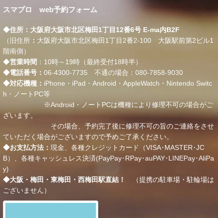
スマプロ web予約フォーム
◆住所：大阪府大阪市北区梅田1丁目12番6号 E-ma内B2F
（旧住所
：
大阪府大阪市北区梅田1丁目2番2-100 大阪駅前第2ビル1
階南側）
◆
営業時間
：10時～19時（最終受付18時半）
◆電話番号：
06-4300-7735
不通の場合：
080-7858-9030
◆対応機種：
iPhone・iPad・Android・AppleWatch・Nintendo Switc
h・ノートPC等
※Android・ノートPCは機種により修理不可の場合がご
ざいます。
その場合、予約完了後に修理不可の旨のご連絡をさせ
ていただく場合がございますので予めご了承ください。
◆お支払方法：
現金、各種クレジットカード（VISA･MASTER･JC
B）、各種キャッシュレス決済(PayPay･RPay･auPAY･LINEPay･AliPa
y)
◆大阪・梅田・東梅田・西梅田駅直結！
（提携の駐車場・駐輪場は
ございません）