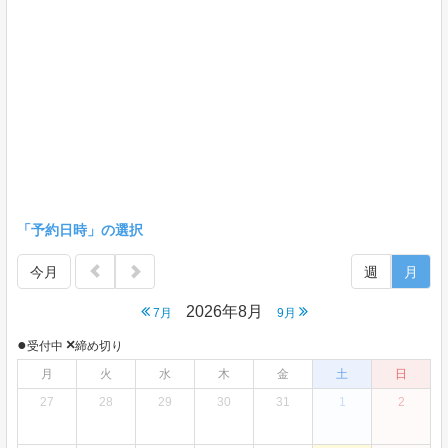
「予約日時」の選択
今月
週
月
2026年8月
7月
9月
●
×
受付中
締め切り
月
火
水
木
金
土
日
27
28
29
30
31
1
2