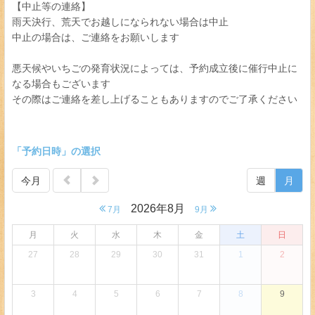
【中止等の連絡】
雨天決行、荒天でお越しになられない場合は中止
中止の場合は、ご連絡をお願いします
悪天候やいちごの発育状況によっては、予約成立後に催行中止に
なる場合もございます
その際はご連絡を差し上げることもありますのでご了承ください
「予約日時」の選択
今月
週
月
2026年8月
7月
9月
月
火
水
木
金
土
日
27
28
29
30
31
1
2
3
4
5
6
7
8
9