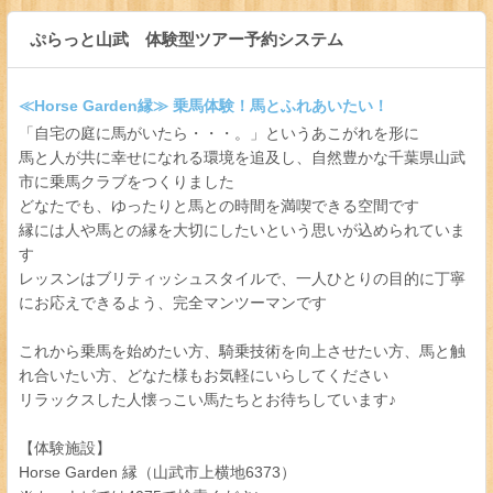
ぷらっと山武 体験型ツアー予約システム
≪Horse Garden縁≫ 乗馬体験！馬とふれあいたい！
「自宅の庭に馬がいたら・・・。」というあこがれを形に
馬と人が共に幸せになれる環境を追及し、自然豊かな千葉県山武
市に乗馬クラブをつくりました
どなたでも、ゆったりと馬との時間を満喫できる空間です
縁には人や馬との縁を大切にしたいという思いが込められていま
す
レッスンはブリティッシュスタイルで、一人ひとりの目的に丁寧
にお応えできるよう、完全マンツーマンです
これから乗馬を始めたい方、騎乗技術を向上させたい方、馬と触
れ合いたい方、どなた様もお気軽にいらしてください
リラックスした人懐っこい馬たちとお待ちしています♪
【体験施設】
Horse Garden 縁（山武市上横地6373）