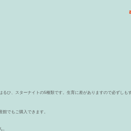
はるひ、スターナイトの5種類です。生育に差がありますので必ずしも
産館でもご購入できます。
ん。