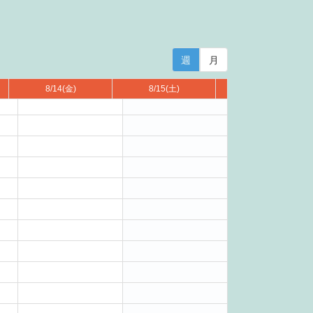
週
月
8/14
(金)
8/15
(土)