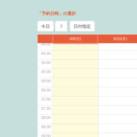
02:00
「予約日時」の選択
02:30
今日
03:00
日付指定
03:30
8/9
(日)
8/10
(月)
04:00
04:30
05:00
05:30
06:00
06:30
07:00
07:30
08:00
08:30
09:00