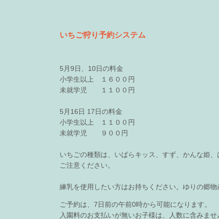
いちご狩り予約システム
5月9日、10日の料金
小学生以上 １６００円
未就学児 １１００円
5月16日 17日の料金
小学生以上 １１００円
未就学児 ９００円
いちごの種類は、いばらキッス、すず、かんな姫、
ご注意ください。
00:00
練乳を使用したい方はお持ちください。ゆりの郷物
00:30
01:00
ご予約は、7日前の午前0時から可能になります。
入園料のお支払いが無いお子様は、人数に含みませ
01:30