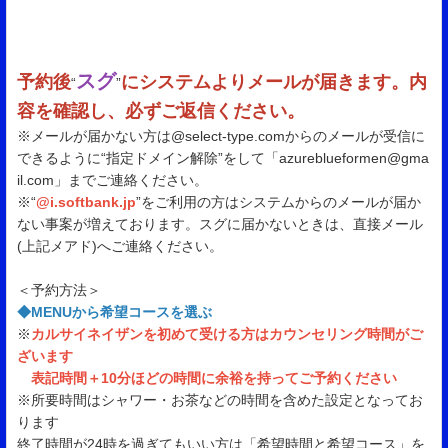
スグ
予約後
にシステムよりメールが届きます。内
“
”
容を確認し、必ずご返信ください。
※メールが届かない方は@select-type.comからのメールが受信に
できるように“指定ドメイン解除”をして「azureblueformen@gma
il.com」までご連絡ください。
※“
@i.softbank.jp
”をご利用の方はシステムからのメールが届か
ない事案が増えております。スグに届かないときは、直接メール
(上記メアド)へご連絡ください。
＜予約方法＞
◆MENUから希望コースを選ぶ
※
カルサイネイザンを初めて受ける方はカウンセリング時間がご
ざいます
表記時間＋10分ほどの時間に余裕を持ってご予約ください
※所要時間はシャワー・お茶などの時間を含めた設定となってお
ります
終了時間が24時を過ぎてもいい方は「希望時間と希望コース」を