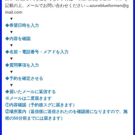
記載の上、メールでお問い合わせください→azureblueformen@g
mail.com
▼
◆
希望日時を入力
▼
◆
内容を確認
▼
◆
名前・電話番号・メアドを入力
▼
◆
質問事項を入力
▼
◆
予約を確定させる
▼
◆
届いたメールに返信する
※メールは二度届きます
①内容確認（予約後スグに届きます）
②場所案内（返信後に送信されたのを確認後になりますので、施
術の50分前までには届きます）