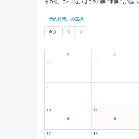
その他、ご不明な点はご予約前に事前にお電話
「予約日時」の選択
今月
月
火
27
28
3
4
10
11
●
●
17
18