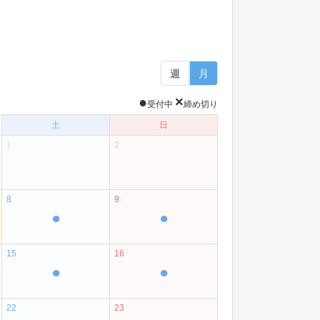
週
月
●
×
受付中
締め切り
土
日
1
2
8
9
●
●
15
16
●
●
22
23