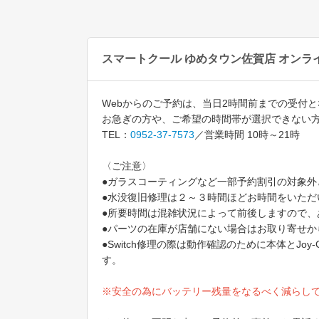
スマートクール ゆめタウン佐賀店 オンラ
Webからのご予約は、当日2時間前までの受付
お急ぎの方や、ご希望の時間帯が選択できない
TEL：
0952-37-7573
／営業時間 10時～21時
〈ご注意〉
●ガラスコーティングなど一部予約割引の対象外と
●水没復旧修理は２～３時間ほどお時間をいただ
●所要時間は混雑状況によって前後しますので、
●パーツの在庫が店舗にない場合はお取り寄せ
●Switch修理の際は動作確認のために本体と
す。
※安全の為にバッテリー残量をなるべく減らし