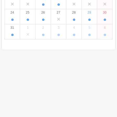
×
×
●
●
×
×
×
24
25
26
27
28
29
30
●
●
●
×
●
●
●
31
1
2
3
4
5
6
●
×
●
●
●
●
●