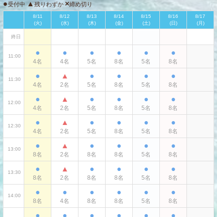
●
▲
×
受付中
残りわずか
締め切り
8/11
8/12
8/13
8/14
8/15
8/16
8/17
(火)
(水)
(木)
(金)
(土)
(日)
(月)
定休日
終日
●
●
●
●
●
●
11:00
4名
4名
5名
8名
5名
8名
●
▲
●
●
●
●
11:30
4名
2名
5名
8名
5名
8名
●
▲
●
●
●
●
12:00
4名
2名
5名
8名
5名
8名
●
▲
●
●
●
●
12:30
4名
2名
5名
8名
5名
8名
●
▲
●
●
●
●
13:00
8名
2名
8名
8名
5名
8名
●
▲
●
●
●
●
13:30
8名
2名
8名
8名
5名
8名
●
●
●
●
●
●
14:00
8名
4名
8名
8名
5名
8名
●
●
●
●
●
●