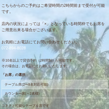
こちらからのご予約はご希望時間の2時間前まで受付が可能
です。
店内の状況によっては「×」となっている時間枠でもお席を
ご用意出来る場合がございます。
お気軽にお電話にてお問い合わせください。
072-894-8028
※
10名以上で貸切予約（2時間制）が可能です。
その場合は、お電話にてお願いいたします。
「
お席
」の選択
テーブル席(2〜8名対応可能)
カウンター席(～2名様)
コネクト可能なテーブル席です