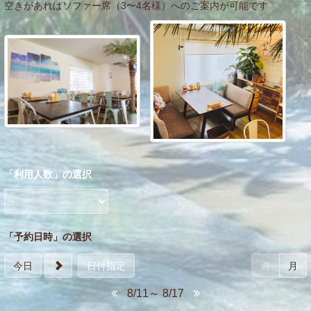
空きがあればソファー席（3〜4名様）へのご案内が可能です
「
利用人数
」の選択
「予約日時」の選択
今日
日付指定
週
月
8/11～ 8/17