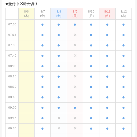
●
×
受付中
締め切り
8/6
8/7
8/8
8/9
8/10
8/11
8/12
(木)
(金)
(土)
(日)
(月)
(火)
(水)
●
●
●
●
●
●
07:00
●
●
×
●
●
●
07:15
●
●
×
●
●
●
07:30
●
●
×
●
●
●
07:45
●
●
×
●
●
●
08:00
●
●
×
●
●
●
08:15
●
●
×
●
●
●
08:30
●
●
×
●
●
●
08:45
●
●
●
●
●
●
09:00
●
×
×
●
●
●
09:15
●
×
×
●
●
●
09:30