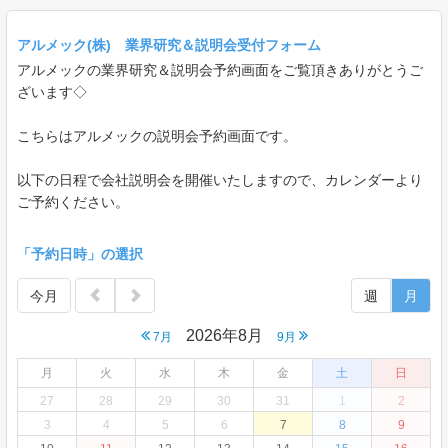
アルメック(株) 業界研究＆説明会受付フォーム
アルメックの業界研究＆説明会予約画面をご覧頂きありがとうご
ざいます◇
こちらはアルメックの説明会予約画面です。
以下の日程で会社説明会を開催いたしますので、カレンダーより
ご予約ください。
「予約日時」の選択
今月
週
月
2026年8月
7月
9月
月
火
水
木
金
土
日
27
28
29
30
31
1
2
3
4
5
6
7
8
9