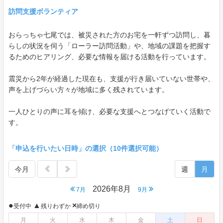
訪問支援ボランティア
おらっちゃ七尾では、被災された方のお宅を一軒ずつ訪問し、暮
らしの状況を伺う「ローラー訪問活動」や、地域の課題を把握す
るためのヒアリング、必要な情報を届ける活動を行っています。
震災から2年が経過した現在も、支援が行き届いていない世帯や、
声を上げづらい方々が地域に多く残されています。
一人ひとりの声に耳を傾け、必要な支援へとつなげていく活動で
す。
「申込を行いたい日時」の選択（10件選択可能）
今月
週
月
2026年8月
7月
9月
●
▲
×
受付中
残りわずか
締め切り
月
火
水
木
金
土
日