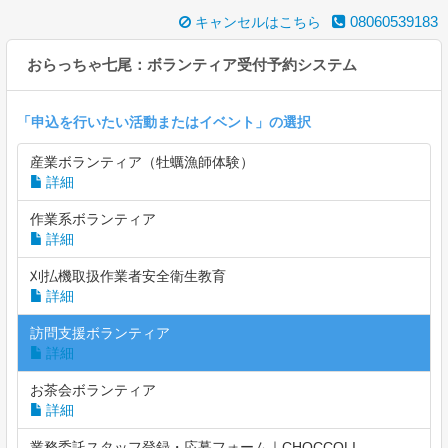
08060539183
キャンセルはこちら
おらっちゃ七尾：ボランティア受付予約システム
「
申込を行いたい活動またはイベント
」の選択
産業ボランティア（牡蠣漁師体験）
詳細
作業系ボランティア
詳細
刈払機取扱作業者安全衛生教育
詳細
訪問支援ボランティア
詳細
お茶会ボランティア
詳細
業務委託スタッフ登録・応募フォーム｜CHOCCOLI