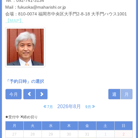
Tel.：092-741-3134
Mail：
fukuoka@maharishi.or.jp
会場：810-0074 福岡市中央区大手門2-8-18 大手門ハウス1001
【MAP】
「予約日時」の選択
今月
週
月
2026年8月
7月
9月
●
×
受付中
締め切り
月
火
水
木
金
土
日
27
28
29
30
31
1
2