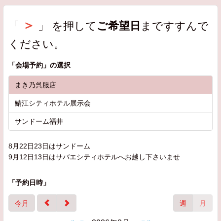
＞
「
」 を押して
ご希望日
まですすんで
ください。
「
会場予約
」の選択
まき乃呉服店
鯖江シティホテル展示会
サンドーム福井
8月22日23日はサンドーム
9月12日13日はサバエシティホテルへお越し下さいませ
「予約日時」
今月
週
月