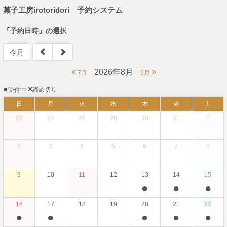
菓子工房irotoridori 予約システム
「予約日時」の選択
今月
2026年8月
7月
9月
●
×
受付中
締め切り
日
月
火
水
木
金
土
26
27
28
29
30
31
1
2
3
4
5
6
7
8
9
10
11
12
13
14
15
●
●
●
16
17
18
19
20
21
22
●
●
●
●
●