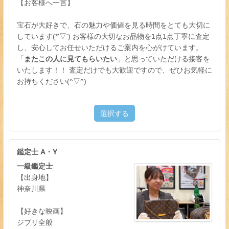
【お客様へ一言】
宝石が大好きで、石の魅力や価値を見る時間をとても大切に
しています(*'▽') お客様の大切なお品物を1点1点丁寧に査定
し、安心してお任せいただけるご案内を心がけています。
「
またこの人に見てもらいたい
」と思っていただける接客を
いたします！！ 査定だけでも大歓迎ですので、ぜひお気軽に
お持ちください(^▽^)
選択する
鑑定士 A・Y
一級鑑定士
【出身地】
神奈川県
【好きな映画】
ジブリ全般