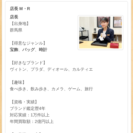
店長 M・R
店長
【出身地】
群馬県
【得意なジャンル】
宝飾
、
バッグ
、
時計
【好きなブランド】
ヴィトン、プラダ、ディオール、カルティエ
【趣味】
食べ歩き、飲み歩き、カメラ、ゲーム、旅行
【資格・実績】
ブランド鑑定歴4年
対応実績：1万件以上
年間買取額：2億円以上