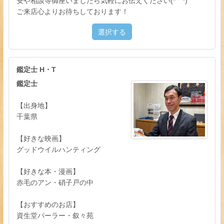
安や相談等御座いましたら気軽にお伝えください(*´ `*)
ご来店心よりお待ちしております！
選択する
鑑定士 H・T
鑑定士
【出身地】
千葉県
【好きな映画】
グッドウイルハンティング
【好きな本・漫画】
赤毛のアン・硝子戸の中
【おすすめのお店】
資生堂パーラー・叙々苑