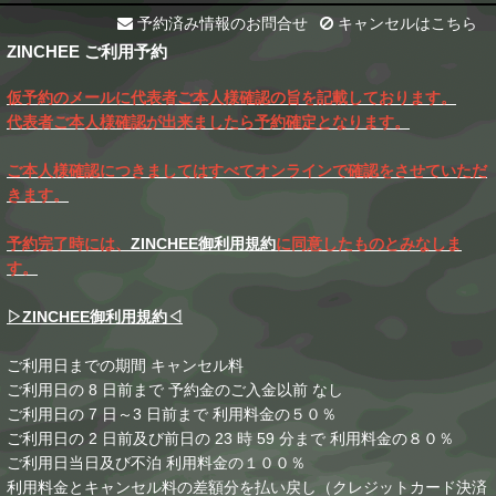
予約済み情報のお問合せ
キャンセルはこちら
ZINCHEE ご利用予約
仮予約のメールに代表者ご本人様確認の旨を記載しております。
代表者ご本人様確認が出来ましたら予約確定となります。
ご本人様確認につきましてはすべてオンラインで確認をさせていただ
きます。
予約完了時には、
ZINCHEE御利用規約
に同意したものとみなしま
す。
▷ZINCHEE御利用規約◁
ご利用日までの期間 キャンセル料
ご利用日の 8 日前まで 予約金のご入金以前 なし
ご利用日の 7 日～3 日前まで 利用料金の５０％
ご利用日の 2 日前及び前日の 23 時 59 分まで 利用料金の８０％
ご利用日当日及び不泊 利用料金の１００％
利用料金とキャンセル料の差額分を払い戻し（クレジットカード決済