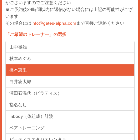
がございますのでご注意ください
※ご予約後24時間以内に返信がない場合には上記の可能性がござ
います
その場合には
info@gates-alpha.com
まで直接ご連絡ください
「
ご希望のトレーナー
」の選択
山中徹雄
秋本めぐみ
橋本恵里
白井凌太郎
澤田石温代（ピラティス）
指名なし
Inbody（体組成）計測
ペアトレーニング
ピラティススタジオレンタル