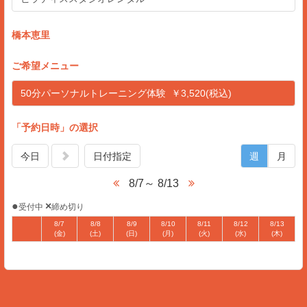
橋本恵里
ご希望メニュー
50分パーソナルトレーニング体験 ￥3,520(税込)
「予約日時」の選択
今日
日付指定
週
月
8/7～ 8/13
●
×
受付中
締め切り
8/7
8/8
8/9
8/10
8/11
8/12
8/13
(金)
(土)
(日)
(月)
(火)
(水)
(木)