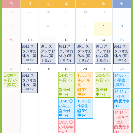
日
月
火
水
木
金
土
26
27
28
29
30
31
1
2
3
4
5
6
7
8
9
10
11
12
13
14
15
終日 ス
終日 ス
終日 ス
終日 ス
終日 ス
終日 ス
タジオお
タジオお
タジオお
タジオお
タジオお
タジオお
休み（富
休み (富
休み (富
休み (富
休み (富
休み (富
士見台）
士見台)
士見台)
士見台)
士見台)
士見台)
16
17
18
19
20
21
22
14:00 ×
終日 ス
14:45 ◎
15:00 ◎
14:45 ◎
14:00 ×
年長~小
タジオお
年長~小
年少~年
年長~小
小学生
1 (満席)
休み（富
1
長
1
(満席)
士見台）
受付
受付
受付
16:45 ○
中
(●)
中
(●)
中
(●)
小学生
16:45 ◯
16:45 ◎
受付中
小学生
小学生
(●)
受付
受付
19:15 △
中
(●)
中
(●)
小高学年
19:15 ◯
~大人
小高学年
受付中
~大人
(●)