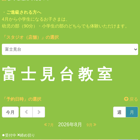
・
ご
進級される方へ
4月から小学生になるお子さまは、
幼児の部（90分）・小学生の部のどちらでも体験いただけます。
「
スタジオ（店舗）
」の選択
富 士 見 台 教 室
「予約日時」の選択
戻る
今月
週
月
2026年8月
7月
9月
●
×
受付中
締め切り