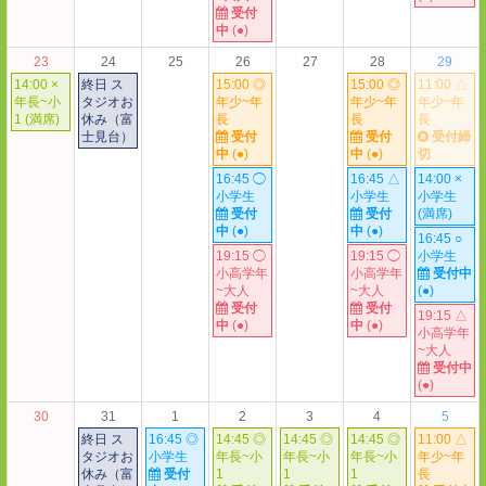
受付
中
(●)
23
24
25
26
27
28
29
14:00 ×
終日 ス
15:00 ◎
15:00 ◎
11:00 △
年長~小
タジオお
年少~年
年少~年
年少~年
1 (満席)
休み（富
長
長
長
士見台）
受付
受付
受付締
中
(●)
中
(●)
切
16:45 ◯
16:45 △
14:00 ×
小学生
小学生
小学生
受付
受付
(満席)
中
(●)
中
(●)
16:45 ○
19:15 ◯
19:15 ◯
小学生
小高学年
小高学年
受付中
~大人
~大人
(●)
受付
受付
19:15 △
中
(●)
中
(●)
小高学年
~大人
受付中
(●)
30
31
1
2
3
4
5
終日 ス
16:45 ◎
14:45 ◎
14:45 ◎
14:45 ◎
11:00 △
タジオお
小学生
年長~小
年長~小
年長~小
年少~年
休み（富
受付
1
1
1
長