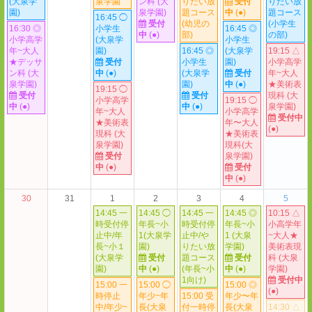
(大泉学
泉学園
ン科 (大
りたい放
受付
りたい放
園)
泉学園)
題コース
中
(●)
題コース
16:45 ◯
受付
(幼児の
(小学生
16:30 ◎
小学生
16:45 ◎
中
(●)
部)
の部)
小学高学
(大泉学
小学生
年~大人
園)
16:45 ◎
(大泉学
19:15 △
★デッサ
受付
小学生
園)
小学高学
ン科 (大
中
(●)
(大泉学
受付
年~大人
泉学園)
園)
中
(●)
★美術表
19:15 ◯
受付
受付
現科 (大
小学高学
19:15 ◯
中
(●)
中
(●)
泉学園)
年~大人
小学高学
受付中
★美術表
年〜大人
(●)
現科 (大
★美術表
泉学園)
現科(大
受付
泉学園)
中
(●)
受付
中
(●)
30
31
1
2
3
4
5
14:45 一
14:45 ◯
14:45 一
14:45 ◎
10:15 △
時受付停
年長~小
時受付停
年長~小
小高学年
止中/年
1(大泉学
止中/や
1 (大泉
~大人★
長~小１
園)
りたい放
学園)
美術表現
(大泉学
受付
題コース
受付
科 (大泉
園)
中
(●)
(年長~小
中
(●)
学園)
1向け)
受付中
15:00 一
15:00 ◯
15:00 ◎
(●)
時停止
年少~年
15:00 受
年少〜年
中/年少~
長(大泉
付一時停
長(大泉
14:30 △