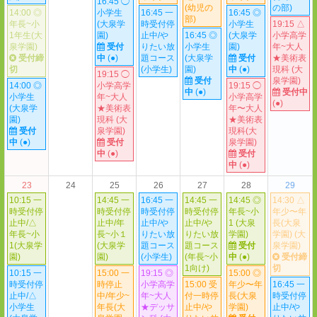
16:45 ◯
(幼児の
の部)
14:00 ◎
小学生
16:45 一
16:45 ◎
部)
年長~小
(大泉学
時受付停
小学生
19:15 △
1年生(大
園)
止中/や
16:45 ◎
(大泉学
小学高学
泉学園)
受付
りたい放
小学生
園)
年~大人
受付締
中
(●)
題コース
(大泉学
受付
★美術表
切
(小学生)
園)
中
(●)
現科 (大
19:15 ◯
受付
泉学園)
14:00 ◎
小学高学
19:15 ◯
中
(●)
受付中
小学生
年~大人
小学高学
(●)
(大泉学
★美術表
年〜大人
園)
現科 (大
★美術表
受付
泉学園)
現科(大
中
(●)
受付
泉学園)
中
(●)
受付
中
(●)
23
24
25
26
27
28
29
10:15 一
14:45 一
16:45 一
14:45 一
14:45 ◎
14:30 △
時受付停
時受付停
時受付停
時受付停
年長~小
年少〜年
止中/△
止中/年
止中/や
止中/や
1 (大泉
長(大泉
年長~小
長~小１
りたい放
りたい放
学園)
学園) (大
1(大泉学
(大泉学
題コース
題コース
受付
泉学園)
園)
園)
(小学生)
(年長~小
中
(●)
受付締
1向け)
切
10:15 一
15:00 一
19:15 ◎
15:00 ◎
時受付停
時停止
小学高学
15:00 受
年少〜年
16:45 一
止中/△
中/年少~
年~大人
付一時停
長(大泉
時受付停
小学生
年長(大
★デッサ
止中/や
学園)
止中/や