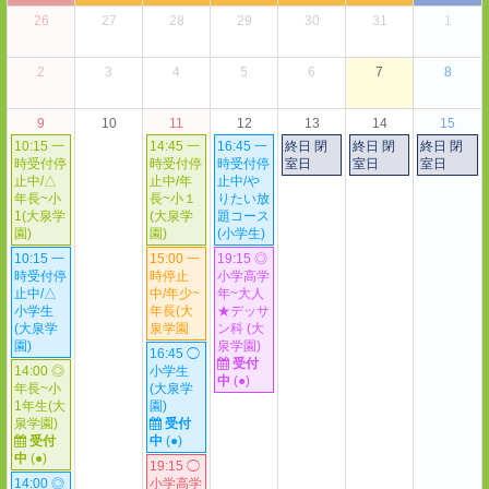
26
27
28
29
30
31
1
2
3
4
5
6
7
8
9
10
11
12
13
14
15
10:15 一
14:45 一
16:45 一
終日 閉
終日 閉
終日 閉
時受付停
時受付停
時受付停
室日
室日
室日
止中/△
止中/年
止中/や
年長~小
長~小１
りたい放
1(大泉学
(大泉学
題コース
園)
園)
(小学生)
10:15 一
15:00 一
19:15 ◎
時受付停
時停止
小学高学
止中/△
中/年少~
年~大人
小学生
年長(大
★デッサ
(大泉学
泉学園
ン科 (大
園)
泉学園)
16:45 ◯
受付
14:00 ◎
小学生
中
(●)
年長~小
(大泉学
1年生(大
園)
泉学園)
受付
受付
中
(●)
中
(●)
19:15 ◯
14:00 ◎
小学高学