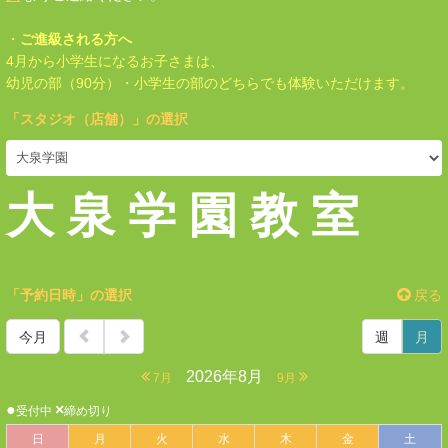
・
ご
進級される方へ
4月から小学生になるお子さまは、
幼児の部（90分）・小学生の部のどちらでも体験いただけます。
「
スタジオ（店舗）
」の選択
大 泉 学 園 教 室
「予約日時」の選択
戻る
今月
週
月
2026年8月
7月
9月
●
×
受付中
締め切り
日
月
火
水
木
金
土