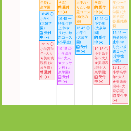
年長(大
学園)
止中/や
学園)
年少〜年
泉学園
受付
りたい放
受付
長(大泉
中
(●)
題コース
中
(●)
学園) (大
16:45 ◯
(幼児の
泉学園)
小学生
16:45 一
16:45 ◎
部)
受付締
(大泉学
時受付停
小学生
切
園)
止中/や
16:45 ◎
(大泉学
受付
りたい放
小学生
園)
16:45 一
中
(●)
題コース
(大泉学
受付
時受付停
(小学生)
園)
中
(●)
止中/や
19:15 ◯
受付
りたい放
小学高学
19:15 ◎
19:15 ◯
中
(●)
題コース
年~大人
小学高学
小学高学
(小学生
★美術表
年~大人
年〜大人
の部)
現科 (大
★デッサ
★美術表
泉学園)
ン科 (大
現科(大
19:15 △
受付
泉学園)
泉学園)
小学高学
中
(●)
受付
受付
年~大人
中
(●)
中
(●)
★美術表
現科 (大
泉学園)
受付中
(●)