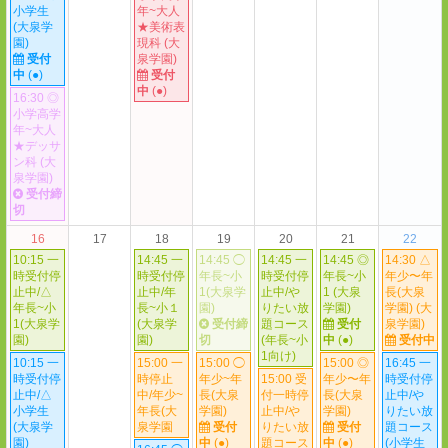
小学生
年~大人
(大泉学
★美術表
園)
現科 (大
受付
泉学園)
中
(●)
受付
中
(●)
16:30 ◎
小学高学
年~大人
★デッサ
ン科 (大
泉学園)
受付締
切
16
17
18
19
20
21
22
10:15 一
14:45 一
14:45 ◯
14:45 一
14:45 ◎
14:30 △
時受付停
時受付停
年長~小
時受付停
年長~小
年少〜年
止中/△
止中/年
1(大泉学
止中/や
1 (大泉
長(大泉
年長~小
長~小１
園)
りたい放
学園)
学園) (大
1(大泉学
(大泉学
受付締
題コース
受付
泉学園)
園)
園)
切
(年長~小
中
(●)
受付中
1向け)
10:15 一
15:00 一
15:00 ◯
15:00 ◎
16:45 一
時受付停
時停止
年少~年
15:00 受
年少〜年
時受付停
止中/△
中/年少~
長(大泉
付一時停
長(大泉
止中/や
小学生
年長(大
学園)
止中/や
学園)
りたい放
(大泉学
泉学園
受付
りたい放
受付
題コース
園)
中
(●)
題コース
中
(●)
(小学生