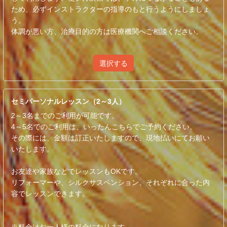
ため、必ずインストラクターの指導のもと行うようにしましょ
う。
体調が悪い方、治療目的の方は医療機関へご相談ください。
選択する
セミパーソナルレッスン（2～3人）
2～3名までのご利用が可能です。
4～5名でのご利用は、いったんこちらでご予約ください。
その際には、金額は訂正いたしますので、現地払いにてお願い
いたします。
お友達や家族などでレッスンもOKです。
リフォーマーや、シルクサスペンション、それぞれに合った内
容でレッスンできます。