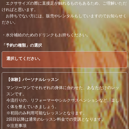
エクササイズの際に直接足が触れるものもあるため、ご理解いただ
ければと思います。
お持ちでない方には、販売やレンタルもしていますのでお知らせく
ださい。
・水分補給のためのドリンクもお持ちください。
「
予約の種類
」の選択
選択してください。
【体験】パーソナルレッスン
マンツーマンでそれぞれの身体に合わせた、あなただけのレッ
スンです。
今流行りの、リフォーマーやシルクサスペンションなど、楽し
く体を整えていきましょう。
※初回のみ利用可能なレッスンとなります。
2回目以降は通常のレッスン料金での受講となります。
※注意事項