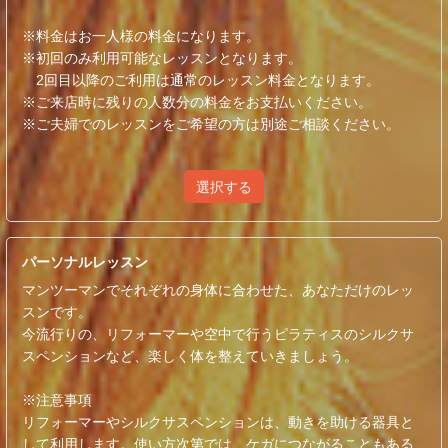
※料金はお一人様の料金になります。
※初回のみ利用可能なレッスンとなります。
2回目以降のご利用は通常のレッスン料金となります。
※ご来店時に残りの人数分の料金をお支払いください。
※ご夫婦でのレッスンをご希望の方は別途ご相談ください。
選択する
パーソナルレッスン
マンツーマンでそれぞれの身体に合わせた、あなただけのレッ
スンです。
今流行りの、リフォーマーや空中で行うピラティスのシルクサ
スペンションなど、楽しく体を整えていきましょう。
※注意事項
リフォーマーやシルクサスペンションは、動きを助ける器具と
して利用します。使い方次第では、ケガにつながることもある