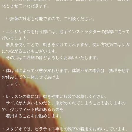
化とさせていただきます。
※振替の対応も可能ですので、ご相談ください。
・エクササイズを行う際には、必ずインストラクターの指導に従って
行いましょう。
器具を使うことで、動きを助けてくれますが、使い方次第ではケガ
につながることもございます。
その点はご理解のほどよろしくお願いいたします。
・体は日によって状態が変わります。体調不良の場合は、無理をせず
お休みして体を休ませてあげま
しょう。
・レッスンの際には、動きやすい服装でお越しください。
サイズが大きいものだと、服がめくれてしまうこともありますの
で、少しフィット感のあるものを
着用することをお勧めします。
・スタジオでは、ピラティス専用の靴下の着用をお願いしています。