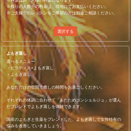
※料金はお一人様の料金になります。
※残りの人数分の料金は、現地にてお支払いください。
※ご夫婦でのレッスンをご希望の方は別途ご相談ください。
選択する
よもぎ蒸し
選べるメニュー
・ピラティス+よもぎ蒸し
・よもぎ蒸し
あなただけの空間で癒しの時間をお過ごしください。
それぞれの体調に合わせて「あたためコンシェルジュ」が選ん
だブレンドでよもぎ蒸しを体験できます。
国産のよもぎと生薬をブレンドした、よもぎ蒸しで女性特有の
悩みを改善していきましょう。