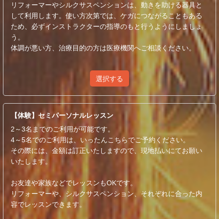
リフォーマーやシルクサスペンションは、動きを助ける器具と
して利用します。使い方次第では、ケガにつながることもある
ため、必ずインストラクターの指導のもと行うようにしましょ
う。
体調が悪い方、治療目的の方は医療機関へご相談ください。
選択する
【体験】セミパーソナルレッスン
2～3名までのご利用が可能です。
4～5名でのご利用は、いったんこちらでご予約ください。
その際には、金額は訂正いたしますので、現地払いにてお願い
いたします。
お友達や家族などでレッスンもOKです。
リフォーマーや、シルクサスペンション、それぞれに合った内
容でレッスンできます。