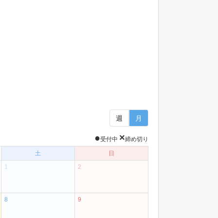
週
月
●
×
受付中
締め切り
土
日
1
2
8
9