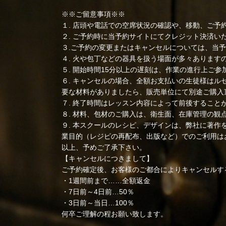
※※ご留意事項※※
１. 店頭や電話での空席状況の確認や、移動、ご予
２. ご予約時に当予約サイトにてクレジット決済い
３.ご予約の変更またはキャンセルについては、当
４. 火や包丁などの器具を扱う場面が多々ありま
５. 開始時間15分以上の遅刻は、作業の進行上ご
６. キャンセルの場合、全額お支払いの生徒様は
要な材料がありましたら、販売単位にて別途ご購入
７. 終了時間はレッスン内容によって前後すること
８. 材料、包材のご購入は、衛生面、在庫管理の観
９. 本スクールのレシピ、デザインは、弊社に著
業目的（レジピの再配布、出版など）でのご利用は
以上、予めご了承下さい。
【キャンセルにつきまして】
ご予約確定後、お客様のご都合によりキャンセルす
・1週間前まで……全額返金
・7日前～4日前…50％
・3日前～当日…100％
何卒ご理解の程お願い致します。