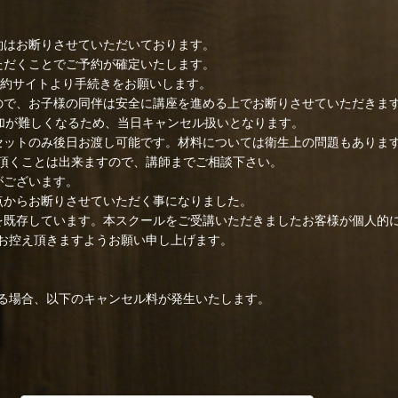
約はお断りさせていただいております。
ただくことでご予約が確定いたします。
予約サイトより手続きをお願いします。
すので、お子様の同伴は安全に講座を進める上でお断りさせていただきま
参加が難しくなるため、当日キャンセル扱いとなります。
ルセットのみ後日お渡し可能です。材料については衛生上の問題もありま
頂くことは出来ますので、講師までご相談下さい。
がございます。
点からお断りさせていただく事になりました。
作を既存しています。本スクールをご受講いただきましたお客様が個人的
お控え頂きますようお願い申し上げます。
る場合、以下のキャンセル料が発生いたします。