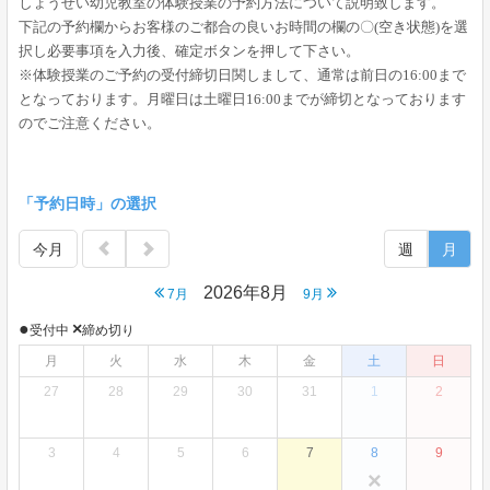
しょうせい幼児教室の体験授業の予約方法について説明致します。
下記の予約欄からお客様のご都合の良いお時間の欄の〇(空き状態)を選
択し必要事項を入力後、確定ボタンを押して下さい。
※体験授業のご予約の受付締切日関しまして、通常は前日の16:00まで
となっております。月曜日は土曜日16:00までが締切となっております
のでご注意ください。
「予約日時」の選択
今月
週
月
2026年8月
7月
9月
●
×
受付中
締め切り
月
火
水
木
金
土
日
27
28
29
30
31
1
2
3
4
5
6
7
8
9
×