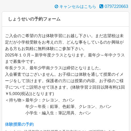
0797220663
キャンセルはこちら
しょうせいの予約フォーム
ご入会のご希望の方は体験学習にお越し下さい。まだ志望校は未
定だが小学校受験をお考えの方、どんな事をしているのか興味が
ある方もお気軽に無料体験にご参加下さい。
2025年１０月～新学年度クラスとなります。最年少～年中クラス
まで募集中です。
年長クラス、最年少甲南クラスは締切となりました。
入会審査ではございません。お子様には体験を通して授業のイメ
ージをして頂けます。保護者の方には授業の内容、お子様のご様
子についてご説明させて頂きます。(体験学習２回目以降有料(1回
￥5,000(税込))となります)
＜持ち物＞最年少：クレヨン、カバン
年少～年長：鉛筆、色鉛筆、クレヨン、カバン
小学生・編入生：筆記用具、カバン
体験授業の予約