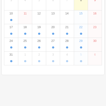
3
4
5
6
7
8
9
10
11
12
13
14
15
16
●
17
18
19
20
21
22
23
●
●
●
●
●
●
24
25
26
27
28
29
30
●
●
●
●
●
●
31
1
2
3
4
5
6
●
●
●
●
●
●