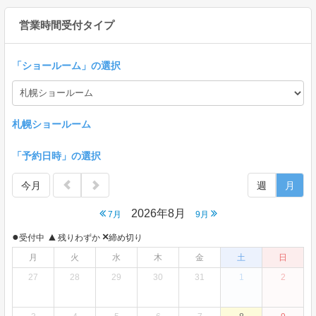
営業時間受付タイプ
「
ショールーム
」の選択
札幌ショールーム
「予約日時」の選択
今月
週
月
2026年8月
7月
9月
●
▲
×
受付中
残りわずか
締め切り
月
火
水
木
金
土
日
27
28
29
30
31
1
2