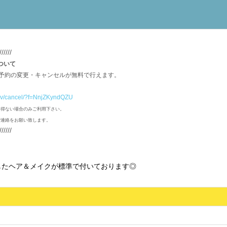
//////
ついて
ご予約の変更・キャンセルが無料で行えます。
/rsv/cancel/?f=NnjZKyndQZU
を得ない場合のみご利用下さい。
ご連絡をお願い致します。
//////
したヘア＆メイクが標準で付いております◎