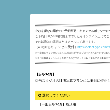
////////////////////////////////////////////////////////////////////////////
止むを得ない場合のご予約変更・キャンセルポリシーに
ご予約日時の48時間前まででしたらオンライン上にて
それ以降はお電話またはメールにて承ります。
キャンセル受付
【48時間前
】
https://select-type.com
※一定数のキャンセルを超えると以降の予約がブロックされますので止む
※当日の無断キャンセルも以降の予約がブロックされますので必ず事前の
////////////////////////////////////////////////////////////////////////////
【証明写真】
◎当スタジオの証明写真プランには撮影に特化
選択してください
【一般証明写真】就活用