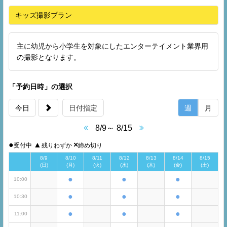
キッズ撮影プラン
主に幼児から小学生を対象にしたエンターテイメント業界用
の撮影となります。
「予約日時」の選択
今日
日付指定
週
月
8/9～ 8/15
●
▲
×
受付中
残りわずか
締め切り
8/9
8/10
8/11
8/12
8/13
8/14
8/15
(日)
(月)
(火)
(水)
(木)
(金)
(土)
●
●
●
10:00
●
●
●
10:30
●
●
●
11:00