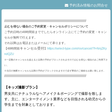
予約済み情報のお問合せ
//////////////////////////////////////////////////////////////////////////////////
止むを得ない場合のご予約変更・キャンセルポリシーについて
ご予約日時の48時間前まででしたらオンライン上にてご予約の変更・キャン
セルが無料で行えます。
それ以降はお電話またはメールにて承ります。
キャンセル受付
【48時間前
】
https://select-type.com/rsv/cancel/?f=NnjZKy
ndQZU
※一定数のキャンセルを超えると以降の予約がブロックされますので止むを得ない場合のみご利用下さ
い。
※当日の無断キャンセルも以降の予約がブロックされますので必ず事前のご連絡をお願い致します。
//////////////////////////////////////////////////////////////////////////////////
【キッズ撮影プラン】
男女共にナチュラルなヘアメイク＆ポージングで撮影を致しま
す。主に、エンターテイメント業界などを目指される幼児から小
学生までを対象としております。