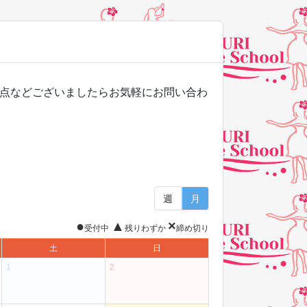
点などございましたらお気軽にお問い合わ
週
月
●
▲
×
受付中
残りわずか
締め切り
土
日
1
2