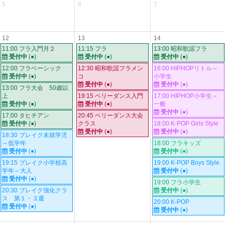
5
6
7
12
13
14
11:00 フラ入門月２
11:15 フラ
13:00 昭和歌謡フラ
受付中
(●)
受付中
(●)
受付中
(●)
12:00 フラベーシック
12:30 昭和歌謡フラメン
16:00 HIPHOPリトル～
受付中
(●)
コ
小学生
受付中
(●)
受付中
(●)
13:00 フラ大会 50歳以
上
19:15 ベリーダンス入門
17:00 HIPHOP小学生～
受付中
(●)
受付中
(●)
一般
受付中
(●)
17:00 タヒチアン
20:45 ベリーダンス大会
受付中
(●)
クラス
18:00 K-POP Girls Style
受付中
(●)
受付中
(●)
18:30 ブレイク未就学児
～低学年
18:00 フラキッズ
受付中
(●)
受付中
(●)
19:15 ブレイク小学校高
19:00 K-POP Boys Style
学年～大人
受付中
(●)
受付中
(●)
19:00 フラ小学生
20:30 ブレイク強化クラ
受付中
(●)
ス 第１・３週
20:00 K-POP
受付中
(●)
受付中
(●)