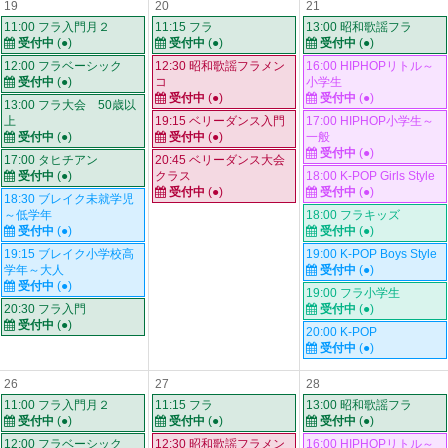
19
20
21
11:00 フラ入門月２
11:15 フラ
13:00 昭和歌謡フラ
受付中
(●)
受付中
(●)
受付中
(●)
12:00 フラベーシック
12:30 昭和歌謡フラメン
16:00 HIPHOPリトル～
受付中
(●)
コ
小学生
受付中
(●)
受付中
(●)
13:00 フラ大会 50歳以
上
19:15 ベリーダンス入門
17:00 HIPHOP小学生～
受付中
(●)
受付中
(●)
一般
受付中
(●)
17:00 タヒチアン
20:45 ベリーダンス大会
受付中
(●)
クラス
18:00 K-POP Girls Style
受付中
(●)
受付中
(●)
18:30 ブレイク未就学児
～低学年
18:00 フラキッズ
受付中
(●)
受付中
(●)
19:15 ブレイク小学校高
19:00 K-POP Boys Style
学年～大人
受付中
(●)
受付中
(●)
19:00 フラ小学生
20:30 フラ入門
受付中
(●)
受付中
(●)
20:00 K-POP
受付中
(●)
26
27
28
11:00 フラ入門月２
11:15 フラ
13:00 昭和歌謡フラ
受付中
(●)
受付中
(●)
受付中
(●)
12:00 フラベーシック
12:30 昭和歌謡フラメン
16:00 HIPHOPリトル～