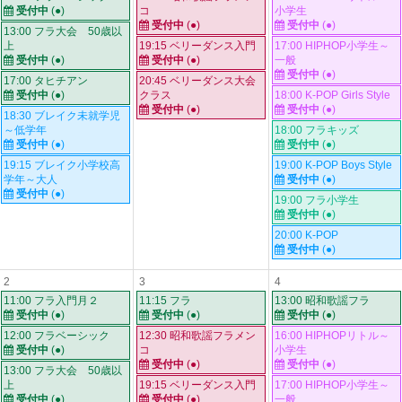
受付中
(●)
コ
小学生
受付中
(●)
受付中
(●)
13:00 フラ大会 50歳以
上
19:15 ベリーダンス入門
17:00 HIPHOP小学生～
受付中
(●)
受付中
(●)
一般
受付中
(●)
17:00 タヒチアン
20:45 ベリーダンス大会
受付中
(●)
クラス
18:00 K-POP Girls Style
受付中
(●)
受付中
(●)
18:30 ブレイク未就学児
～低学年
18:00 フラキッズ
受付中
(●)
受付中
(●)
19:15 ブレイク小学校高
19:00 K-POP Boys Style
学年～大人
受付中
(●)
受付中
(●)
19:00 フラ小学生
受付中
(●)
20:00 K-POP
受付中
(●)
2
3
4
11:00 フラ入門月２
11:15 フラ
13:00 昭和歌謡フラ
受付中
(●)
受付中
(●)
受付中
(●)
12:00 フラベーシック
12:30 昭和歌謡フラメン
16:00 HIPHOPリトル～
受付中
(●)
コ
小学生
受付中
(●)
受付中
(●)
13:00 フラ大会 50歳以
上
19:15 ベリーダンス入門
17:00 HIPHOP小学生～
受付中
(●)
受付中
(●)
一般