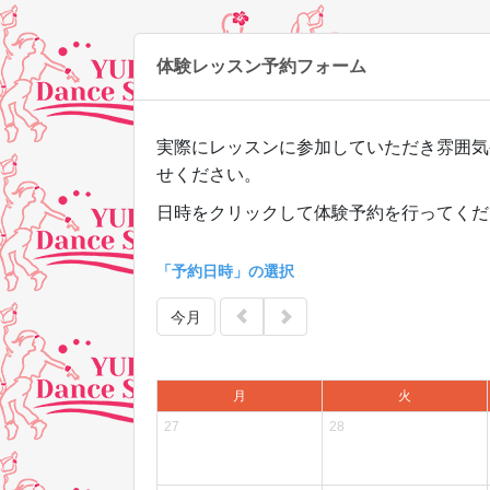
体験レッスン予約フォーム
実際にレッスンに参加していただき雰囲気
せください。
日時をクリックして体験予約を行ってくだ
「予約日時」の選択
今月
月
火
27
28