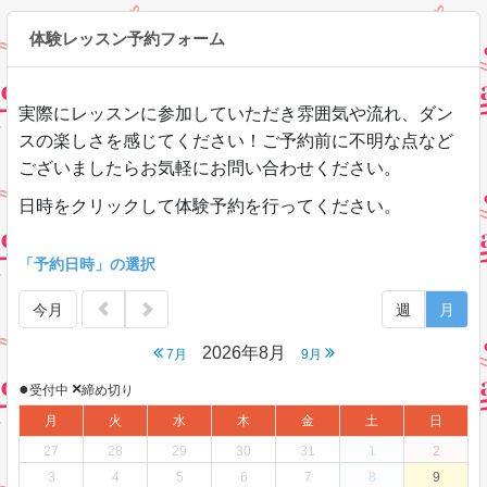
体験レッスン予約フォーム
実際にレッスンに参加していただき雰囲気や流れ、ダン
スの楽しさを感じてください！ご予約前に不明な点など
ございましたらお気軽にお問い合わせください。
日時をクリックして体験予約を行ってください。
「予約日時」の選択
今月
週
月
2026年8月
7月
9月
●
×
受付中
締め切り
月
火
水
木
金
土
日
27
28
29
30
31
1
2
3
4
5
6
7
8
9