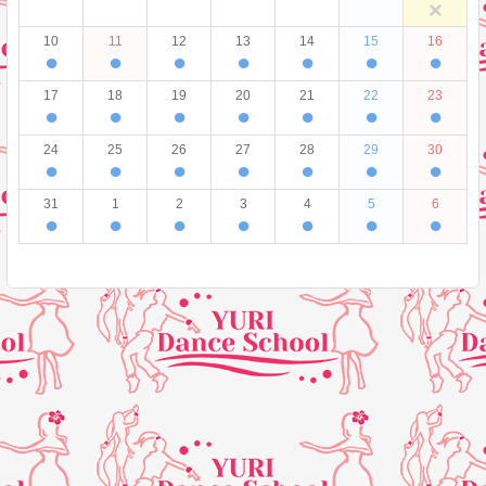
×
10
11
12
13
14
15
16
●
●
●
●
●
●
●
17
18
19
20
21
22
23
●
●
●
●
●
●
●
24
25
26
27
28
29
30
●
●
●
●
●
●
●
31
1
2
3
4
5
6
●
●
●
●
●
●
●