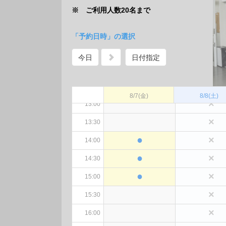
※ ご利用人数20名まで
×
10:30
×
11:00
「予約日時」の選択
×
11:30
今日
日付指定
×
12:00
×
12:30
8/7
(金)
8/8
(土)
×
13:00
×
13:30
●
×
14:00
●
×
14:30
●
×
15:00
×
15:30
×
16:00