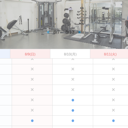
×
×
×
×
×
×
×
×
×
8/7～ 8/13
×
×
×
×
×
×
8/9
(日)
8/10
(月)
8/11
(火)
×
×
×
×
×
×
×
×
×
×
×
×
●
×
×
●
×
×
●
●
●