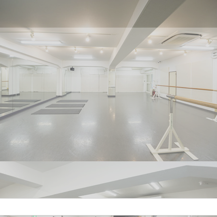
●
●
●
●
●
●
●
●
●
●
●
●
●
×
×
×
×
×
×
×
×