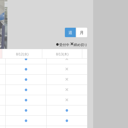
●
●
●
●
●
×
週
月
●
×
●
×
受付中
締め切り
●
×
8/12
(水)
8/13
(木)
●
×
●
×
●
×
●
×
●
×
●
●
●
●