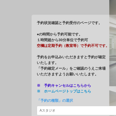
予約状況確認と予約受付のページです。
●の時間から予約可能です。
１時間超から30分単位で予約可
空欄は定期予約（教室等）で予約不可です。
●
予約をお申込みいただきますと予約が確定
07:00
いたします。
●
07:30
「予約確定メール」をご確認のうえご来場
いただきますようお願いいたします。
●
08:00
●
※ 予約キャンセルはこちらから
08:30
※ ホームページトップはこちら
×
09:00
「
予約の種類
」の選択
×
09:30
×
10:00