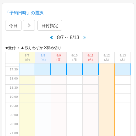
14:00
「予約日時」の選択
14:30
×
●
●
●
●
●
15:00
今日
日付指定
69人
77人
82人
87人
81人
15:30
8/7～ 8/13
16:00
●
▲
×
受付中
残りわずか
締め切り
16:30
×
●
●
●
●
●
8/7
8/8
8/9
8/10
8/11
8/12
8/13
89人
97人
100人
100人
100人
(金)
(土)
(日)
(月)
(火)
(水)
(木)
17:00
17:30
18:00
18:30
19:00
19:30
20:00
20:30
21:00